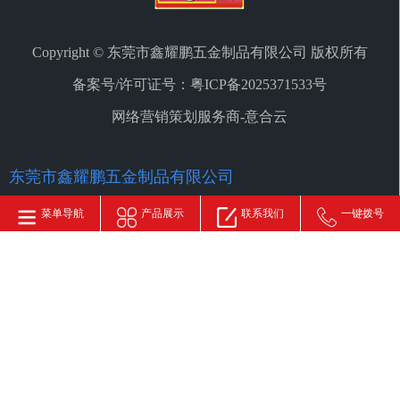
Copyright © 东莞市鑫耀鹏五金制品有限公司 版权所有
备案号/许可证号：
粤ICP备2025371533号
网络营销策划服务商-意合云
东莞市鑫耀鹏五金制品有限公司
地址：
广东省东莞市横沥镇西和路2号7号楼
菜单导航
产品展示
联系我们
一键拨号
电话：
13712956166
邮箱：
xinyaopeng@xinyaopeng.cn
鑫耀鹏精密（香港）有限公司
ROOM 909B,9/F.,TWO GRAND TOWER,625 NATHAN
ROAD,KLN,HK
地址：
香港九龙旺角弥敦道625号雅兰中心二期9楼909 B单元